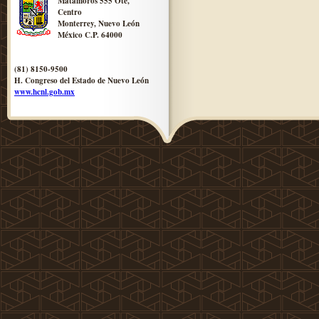
Matamoros 555 Ote,
Centro
Monterrey, Nuevo León
México C.P. 64000
(81) 8150-9500
H. Congreso del Estado de Nuevo León
www.hcnl.gob.mx