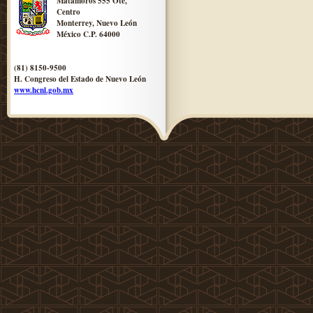
Matamoros 555 Ote,
Centro
Monterrey, Nuevo León
México C.P. 64000
(81) 8150-9500
H. Congreso del Estado de Nuevo León
www.hcnl.gob.mx