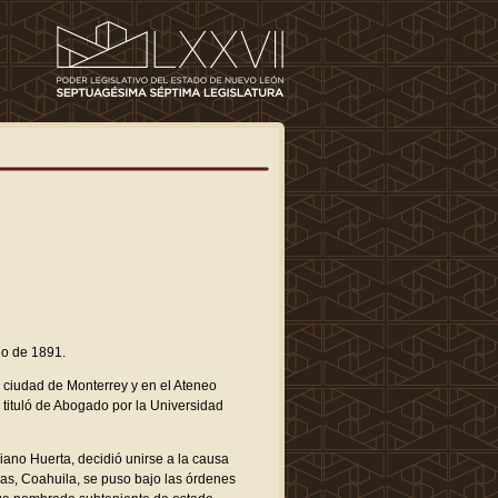
io de 1891.
a ciudad de Monterrey y en el Ateneo
e tituló de Abogado por la Universidad
iano Huerta, decidió unirse a la causa
as, Coahuila, se puso bajo las órdenes