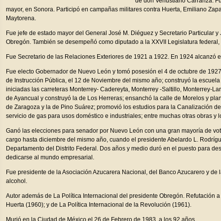
de don Venustiano Carranza. F
mayor, en Sonora. Participó en campañas militares contra Huerta, Emiliano Zapat
Maytorena.
Fue jefe de estado mayor del General José M. Diéguez y Secretario Particular y
Obregón. También se desempeñó como diputado a la XXVII Legislatura federal,
Fue Secretario de las Relaciones Exteriores de 1921 a 1922. En 1924 alcanzó e
Fue electo Gobernador de Nuevo León y tomó posesión el 4 de octubre de 1927
de Instrucción Pública, el 12 de Noviembre del mismo año; construyó la escuela
iniciadas las carreteras Monterrey- Cadereyta, Monterrey -Saltillo, Monterrey-Lar
de Ayancual y construyó la de Los Herreras; ensanchó la calle de Morelos y pla
de Zaragoza y la de Pino Suárez; promovió los estudios para la Canalización del
servicio de gas para usos doméstico e industriales; entre muchas otras obras y l
Ganó las elecciones para senador por Nuevo León con una gran mayoría de voto
cargo hasta diciembre del mismo año, cuando el presidente Abelardo L. Rodrígue
Departamento del Distrito Federal. Dos años y medio duró en el puesto para desp
dedicarse al mundo empresarial.
Fue presidente de la Asociación Azucarera Nacional, del Banco Azucarero y de l
alcohol.
Autor además de La Política Internacional del presidente Obregón. Refutación a
Huerta (1960); y de La Política Internacional de la Revolución (1961).
Murió en la Ciudad de México el 26 de Febrero de 1983, a los 92 años.