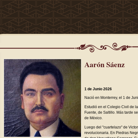
Aarón Sáenz
1 de Junio 2026
Nació en Monterrey, el 1 de Jun
Estudió en el Colegio Civil de l
Fuente, de Saltillo. Más tarde s
de México.
Luego del "cuartelazo" de Victor
revolucionaria. En Piedras Negr