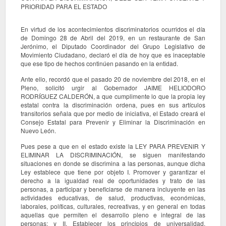
PRIORIDAD PARA EL ESTADO
En virtud de los acontecimientos discriminatorios ocurridos el día
de Domingo 28 de Abril del 2019, en un restaurante de San
Jerónimo, el Diputado Coordinador del Grupo Legislativo de
Movimiento Ciudadano, declaró el día de hoy que es inaceptable
que ese tipo de hechos continúen pasando en la entidad.
Ante ello, recordó que el pasado 20 de noviembre del 2018, en el
Pleno, solicitó urgir al Gobernador JAIME HELIODORO
RODRÍGUEZ CALDERÓN, a que cumplimente lo que la propia ley
estatal contra la discriminación ordena, pues en sus artículos
transitorios señala que por medio de iniciativa, el Estado creará el
Consejo Estatal para Prevenir y Eliminar la Discriminación en
Nuevo León.
Pues pese a que en el estado existe la LEY PARA PREVENIR Y
ELIMINAR LA DISCRIMINACIÓN, se siguen manifestando
situaciones en donde se discrimina a las personas, aunque dicha
Ley establece que tiene por objeto I. Promover y garantizar el
derecho a la igualdad real de oportunidades y trato de las
personas, a participar y beneficiarse de manera incluyente en las
actividades educativas, de salud, productivas, económicas,
laborales, políticas, culturales, recreativas, y en general en todas
aquellas que permiten el desarrollo pleno e integral de las
personas; y II. Establecer los principios de universalidad,