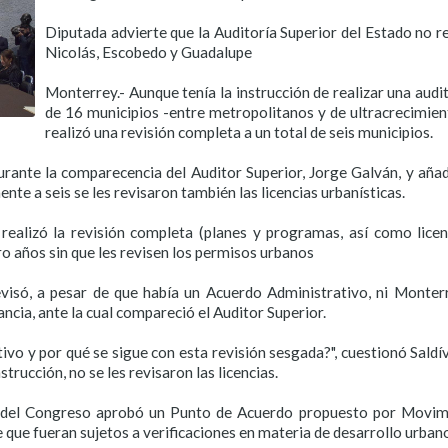
Diputada advierte que la Auditoría Superior del Estado no re
Nicolás, Escobedo y Guadalupe
Monterrey.- Aunque tenía la instrucción de realizar una audi
de 16 municipios -entre metropolitanos y de ultracrecimient
realizó una revisión completa a un total de seis municipios.
rante la comparecencia del Auditor Superior, Jorge Galván, y añadi
te a seis se les revisaron también las licencias urbanísticas.
realizó la revisión completa (planes y programas, así como licen
ro años sin que les revisen los permisos urbanos
isó, a pesar de que había un Acuerdo Administrativo, ni Monterre
ancia, ante la cual compareció el Auditor Superior.
vo y por qué se sigue con esta revisión sesgada?", cuestionó Saldí
strucción, no se les revisaron las licencias.
no del Congreso aprobó un Punto de Acuerdo propuesto por Movim
e que fueran sujetos a verificaciones en materia de desarrollo urban