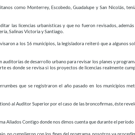
litanos como Monterrey, Escobedo, Guadalupe y San Nicolás, tenía
uditar las licencias urbanísticas y que no fueron revisados, adem
ría, Salinas Victoria y Santiago.
isaron a los 16 municipios, la legisladora reiteró que a algunos so
 auditorías de desarrollo urbano para revisar los planes y programas
parte es donde se revisa si los proyectos de licencias realmente cump
rrumbes que se registraron el año pasado en los municipios metrop
ionó al Auditor Superior por el caso de las broncofirmas, éste revel
ma Aliados Contigo donde nos dimos cuenta que durante el período e
jo, no cumplieron con los fines del programa, nosotros ya procedimo