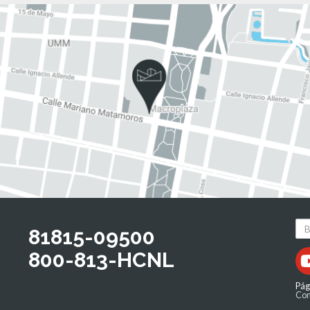
81815-09500
800-813-HCNL
Pág
Com