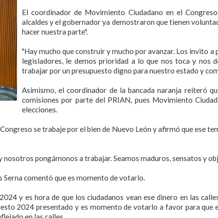
El coordinador de Movimiento Ciudadano en el Congreso l
alcaldes y el gobernador ya demostraron que tienen voluntad
hacer nuestra parte".
"Hay mucho que construir y mucho por avanzar. Los invito a
legisladores, le demos prioridad a lo que nos toca y nos
trabajar por un presupuesto digno para nuestro estado y com
Asimismo, el coordinador de la bancada naranja reiteró qu
comisiones por parte del PRIAN, pues Movimiento Ciudada
elecciones.
Congreso se trabaje por el bien de Nuevo León y afirmó que ese tem
y nosotros pongámonos a trabajar. Seamos maduros, sensatos y objet
es Serna comentó que es momento de votarlo.
24 y es hora de que los ciudadanos vean ese dinero en las calles, 
puesto 2024 presentado y es momento de votarlo a favor para que 
lejado en las calles.