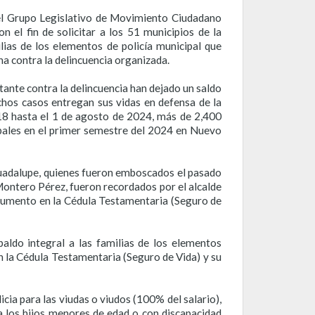
del Grupo Legislativo de Movimiento Ciudadano
 el fin de solicitar a los 51 municipios de la
lias de los elementos de policía municipal que
cha contra la delincuencia organizada.
stante contra la delincuencia han dejado un saldo
chos casos entregan sus vidas en defensa de la
018 hasta el 1 de agosto de 2024, más de 2,400
cipales en el primer semestre del 2024 en Nuevo
Guadalupe, quienes fueron emboscados el pasado
ontero Pérez, fueron recordados por el alcalde
el aumento en la Cédula Testamentaria (Seguro de
aldo integral a las familias de los elementos
n la Cédula Testamentaria (Seguro de Vida) y su
icia para las viudas o viudos (100% del salario),
ra los hijos menores de edad o con discapacidad