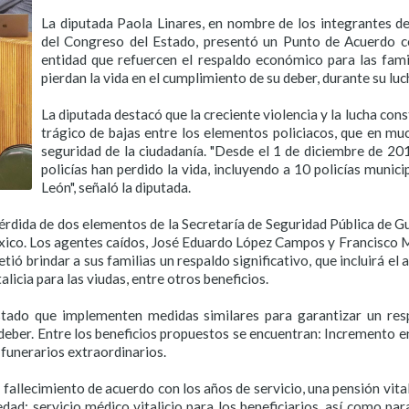
La diputada Paola Linares, en nombre de los integrantes 
del Congreso del Estado, presentó un Punto de Acuerdo con
entidad que refuercen el respaldo económico para las fami
pierdan la vida en el cumplimiento de su deber, durante su lu
La diputada destacó que la creciente violencia y la lucha con
trágico de bajas entre los elementos policiacos, que en mu
seguridad de la ciudadanía. "Desde el 1 de diciembre de 2
policías han perdido la vida, incluyendo a 10 policías muni
León", señaló la diputada.
érdida de dos elementos de la Secretaría de Seguridad Pública de 
ico. Los agentes caídos, José Eduardo López Campos y Francisco M
ió brindar a sus familias un respaldo significativo, que incluirá 
licia para las viudas, entre otros beneficios.
stado que implementen medidas similares para garantizar un resp
 deber. Entre los beneficios propuestos se encuentran: Incremento e
 funerarios extraordinarios.
fallecimiento de acuerdo con los años de servicio, una pensión vital
edad; servicio médico vitalicio para los beneficiarios, así como pa