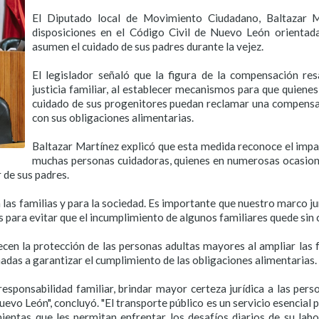
El Diputado local de Movimiento Ciudadano, Baltazar M
disposiciones en el Código Civil de Nuevo León orientad
asumen el cuidado de sus padres durante la vejez.
El legislador señaló que la figura de la compensación re
justicia familiar, al establecer mecanismos para que quiene
cuidado de sus progenitores puedan reclamar una compensa
con sus obligaciones alimentarias.
Baltazar Martínez explicó que esta medida reconoce el impa
muchas personas cuidadoras, quienes en numerosas ocasione
 de sus padres.
 las familias y para la sociedad. Es importante que nuestro marco 
 para evitar que el incumplimiento de algunos familiares quede sin 
ecen la protección de las personas adultas mayores al ampliar las 
as a garantizar el cumplimiento de las obligaciones alimentarias.
sponsabilidad familiar, brindar mayor certeza jurídica a las pers
vo León", concluyó. "El transporte público es un servicio esencial 
ntas que les permitan enfrentar los desafíos diarios de su labor