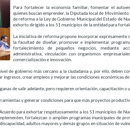
Para fortalecer la economía familiar, fomentar el auto
quienes buscan emprender, la Diputada local de Movimiento 
de reforma a la Ley de Gobierno Municipal del Estado de N
exhorto dirigido a los 51 municipios de la entidad para fort
La iniciativa de reforma propone incorporar expresamente d
la facultad de diseñar, promover e implementar program
fortalecimiento de pequeños negocios, mediante acci
administrativa, vinculación con organismos empresarial
comercialización e innovación.
ivel de gobierno más cercano a la ciudadanía y, por ello, deben c
ar ingresos, crear empleos y mejorar las condiciones económicas de 
anas de salir adelante, pero requieren orientación, capacitación o u
ramientas y generar condiciones para que más proyectos productivos
 Acuerdo para exhortar respetuosamente a los 51 municipios de Nuev
 implementen, fortalezcan o amplíen programas municipales de pro
 discapacidad, adultos mayores y demás grupos en situación de vulne