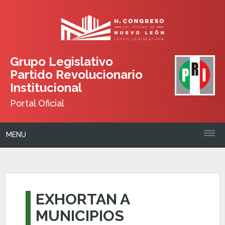
Grupo Legislativo
Partido Revolucionario
Institucional
Portal Oficial
MENU
EXHORTAN A
MUNICIPIOS