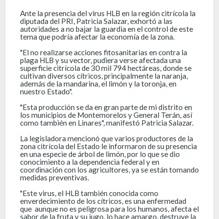
Ante la presencia del virus HLB en la región citrícola la
diputada del PRI, Patricia Salazar, exhortó a las
autoridades a no bajar la guardia en el control de este
tema que podría afectar la economía de la zona.
"El no realizarse acciones fitosanitarias en contra la
plaga HLB y su vector, pudiera verse afectada una
superficie citrícola de 30 mil 794 hectáreas, donde se
cultivan diversos cítricos, principalmente la naranja,
además de la mandarina, el limón y la toronja, en
nuestro Estado".
"Esta producción se da en gran parte de mi distrito en
los municipios de Montemorelos y General Terán, así
como también en Linares", manifestó Patricia Salazar.
La legisladora mencionó que varios productores de la
zona citrícola del Estado le informaron de su presencia
en una especie de árbol de limón, por lo que se dio
conocimiento a la dependencia federal y en
coordinación con los agricultores, ya se están tomando
medidas preventivas.
"Este virus, el HLB también conocida como
enverdecimiento de los cítricos, es una enfermedad
que aunque no es peligrosa para los humanos, afecta el
sabor de la fruta y su jugo, lo hace amargo, destruye la