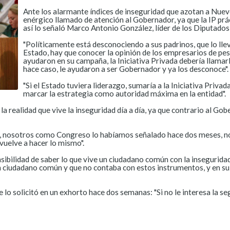
​Ante los alarmante índices de inseguridad que azotan a Nuevo
enérgico llamado de atención al Gobernador, ya que la IP prá
así lo señaló Marco Antonio González, líder de los Diputados
"Políticamente está desconociendo a sus padrinos, que lo llev
Estado, hay que conocer la opinión de los empresarios de pe
ayudaron en su campaña, la Iniciativa Privada debería llamar
hace caso, le ayudaron a ser Gobernador y ya los desconoce".
"Si el Estado tuviera liderazgo, sumaría a la Iniciativa Privada
marcar la estrategia como autoridad máxima en la entidad".
 la realidad que vive la inseguridad día a día, ya que contrario al Go
d, nosotros como Congreso lo habíamos señalado hace dos meses, no n
vuelve a hacer lo mismo".
sibilidad de saber lo que vive un ciudadano común con la insegurida
n ciudadano común y que no contaba con estos instrumentos, y en su 
solicitó en un exhorto hace dos semanas: "Si no le interesa la seg