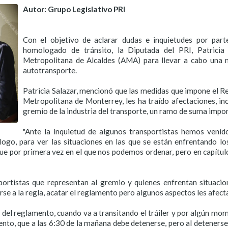
Autor: Grupo Legislativo PRI
Con el objetivo de aclarar dudas e inquietudes por part
homologado de tránsito, la Diputada del PRI, Patricia 
Metropolitana de Alcaldes (AMA) para llevar a cabo una 
autotransporte.
Patricia Salazar, mencionó que las medidas que impone el
Metropolitana de Monterrey, les ha traído afectaciones, in
gremio de la industria del transporte, un ramo de suma impo
"Ante la inquietud de algunos transportistas hemos venido
ogo, para ver las situaciones en las que se están enfrentando lo
 por primera vez en el que nos podemos ordenar, pero en capítulo
tistas que representan al gremio y quienes enfrentan situaciones
e a la regla, acatar el reglamento pero algunos aspectos les afecta e
 del reglamento, cuando va a transitando el tráiler y por algún mom
mento, que a las 6:30 de la mañana debe detenerse, pero al detenerse