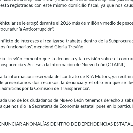
está registradas con este mismo domicilio fiscal, ya que nos ca
Vehicular se le erogó durante el 2016 más de millón y medio de peso
rocuraduría Anticorrupción".
nflicto de intereses al realizarse trabajos dentro de la Subprocurad
tos funcionarios", mencionó Gloria Treviño.
ria Treviño comentó que la denuncia y la revisión sobre el contr
ransparencia y Acceso a la Información de Nuevo León (CTAINL).
a la información reservada del contrato de KIA Motors, ya recibim
presentamos dos recursos, la denuncia y el otro era que se lleva
 admitidas por la Comisión de Transparencia".
 cada uno de los ciudadanos de Nuevo León tenemos derecho a saber
que nos dio la Secretaría de Economía estatal, pues en lo particul
DENUNCIAR ANOMALÍAS DENTRO DE DEPENDENCIAS ESTATAL