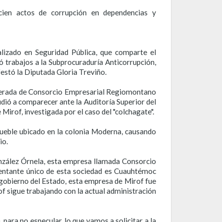
ncien actos de corrupción en dependencias y
izado en Seguridad Pública, que comparte el
ó trabajos a la Subprocuraduría Anticorrupción,
ifestó la Diputada Gloria Treviño.
poderada de Consorcio Empresarial Regiomontano
udió a comparecer ante la Auditoría Superior del
Mirof, investigada por el caso del "colchagate".
mueble ubicado en la colonia Moderna, causando
io.
onzález Órnela, esta empresa llamada Consorcio
sentante único de esta sociedad es Cuauhtémoc
gobierno del Estado, esta empresa de Mirof fue
of sigue trabajando con la actual administración
para no especular, lo que vamos a solicitar a la