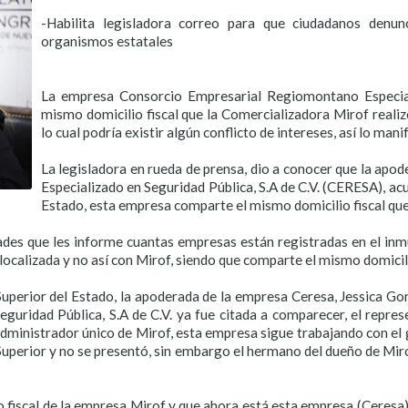
-Habilita legisladora correo para que ciudadanos denu
organismos estatales
La empresa Consorcio Empresarial Regiomontano Especial
mismo domicilio fiscal que la Comercializadora Mirof realiz
lo cual podría existir algún conflicto de intereses, así lo man
La legisladora en rueda de prensa, dio a conocer que la a
Especializado en Seguridad Pública, S.A de C.V. (CERESA), ac
Estado, esta empresa comparte el mismo domicilio fiscal que 
dades que les informe cuantas empresas están registradas en el in
ocalizada y no así con Mirof, siendo que comparte el mismo domicil
Superior del Estado, la apoderada de la empresa Ceresa, Jessica G
uridad Pública, S.A de C.V. ya fue citada a comparecer, el repre
dministrador único de Mirof, esta empresa sigue trabajando con el 
Superior y no se presentó, sin embargo el hermano del dueño de Mir
 fiscal de la empresa Mirof y que ahora está esta empresa (Ceresa), 