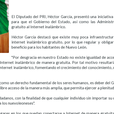
El Diputado del PRI, Héctor García, presentó una iniciativ
para que el Gobierno del Estado, así como las Administr
gratuito al Internet inalámbrico.
Héctor García destacó que existe muy poca infraestructur
internet inalámbrico gratuito, por lo que regular y obliga
beneficio para los habitantes de Nuevo León.
"Por desgracia en nuestro Estado no existe igualdad de acc
nternet inalámbrico de manera gratuita. Por tal motivo resultarí
 Internet inalámbrico, fomentando el crecimiento del conocimiento, 
t como un derecho fundamental de los seres humanos, es deber del 
ibre acceso de la manera más amplia, que permita ejercer a plenitu
udadanos, con la finalidad de que cualquier individuo sin importar s
a los nuevoleoneses".
ares en los que puedan conectarse a Internet de manera gratuita,