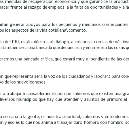
s medidas de recuperación económica y que garantice la producti
acer frente al rezago de empleos, a la falta de oportunidades y a 
.
an generar apoyos para los pequeños y medianos comerciantes, 
 los aspectos de la vida cotidiana", comentó.
da del PRI, están abiertos al diálogo, a colaborar con las demás in
ro también será una bancada que denunciará y enumerará las cosas q
emos una bancada crítica, que estará muy al pendiente de las dec
n que representa será la voz de los ciudadanos y laborará para con
ivo de los nuevoleoneses.
os a trabajar incansablemente, porque sabemos que existen una gra
diversos municipios que hay que atender y asuntos de primordial
da cercana a la gente, es nuestra prioridad; sabemos y entendemos
ir, y eso es lo que nos anima a trabajar duro, hombro con hombro, s