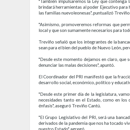
"También impulsaremos la Ley que contenga la
brindará herramientas al poder Ejecutivo para h
las familias nuevoleonesas", puntualizó Treviño
"Asimismo, promoveremos reformas que permit
local y que son sumamente necesarios para todos
Treviño señaló que los integrantes de la banca
sean para el bien del pueblo de Nuevo León, pe
"Desde este momento dejamos en claro, que ser
denunciar las malas decisiones", apuntó.
El Coordinador del PRI manifestó que la fracció
desarrollo social, económico, político y educat
"Desde este primer día de la legislatura, vam
necesidades tanto en el Estado, como en los 
énfasis", aseguró Treviño Cantú.
"El Grupo Legislativo del PRI, será una banca
derivados de la pandemia que nos ha tocado viv
nuestro Estado" agregó.