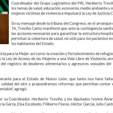
Coordinador del Grupo Legislativo del PRI, Heriberto Trevi
los temas de salud, educación, economía, medio ambiente y en
mujeres víctimas de violencia e impulsará la Ley de Justicia Cí
En su mensaje desde la tribuna del Congreso, en el arranque 
76, Treviño Cantú manifestó que ante la contingencia sanit
las acciones necesarias para garantizar la estructura hospi
permitan la cobertura de salud, no sólo para los pacientes e
los habitantes del Estado.
icia para la Mujer, así como la creación y fortalecimiento de refugio
 la Ley de Acceso de las Mujeres a una Vida Libre de Violencia, a
ón del registro de deudores alimentarios y agresores sexuales de
inerante para el Estado de Nuevo León, que tanto nos hace falt
 calidad del aire y propondremos reformas que permitan contar
entable", agregó.
or su Coordinador Heriberto Treviño y los diputados Ivonne Álvarez
a Garza, Elsa Escobedo, Filiberto Flores, Héctor García, Julio Cantú