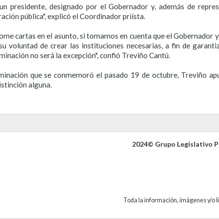
un presidente, designado por el Gobernador y, además de repre
ión pública", explicó el Coordinador priísta.
me cartas en el asunto, si tomamos en cuenta que el Gobernador ya h
voluntad de crear las instituciones necesarias, a fin de garanti
minación no será la excepción", confió Treviño Cantú.
minación que se conmemoró el pasado 19 de octubre, Treviño apunt
istinción alguna.
2024© Grupo Legislativo Pa
Toda la información, imágenes y/o li