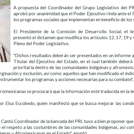
A propuesta del Coordinador del Grupo Legislativo del PR
aprobó por unanimidad que el Poder Ejecutivo rinda ante el
los programas sociales que implementan en beneficio de los 
El Presidente de la Comisión de Desarrollo Social, el le
presentó el dictamen que modifica los artículos 12, 17, 19 y 
Pleno del Poder Legislativo.
"Dichos resultados deberán ser presentados en un informe a
Titular del Ejecutivo del Estado, en el cual también deberá
prioritaria dentro de las comunidades indígenas y afromexic
inación y exclusión, así como aquellos que han modificado el índice
í instrumentar los programas y acciones necesarias para su combate"
romexicanas se procurará que la información esté traducida en la le
lor Elsa Escobedo, quien manifestó que se busca mejorar las condi
 Cantú Coordinador de la bancada del PRI, tuvo a bien proponer que
l respeto a las costumbres de las comunidades indígenas, así com
genas y Afromexicanas en el Estado", apuntó.