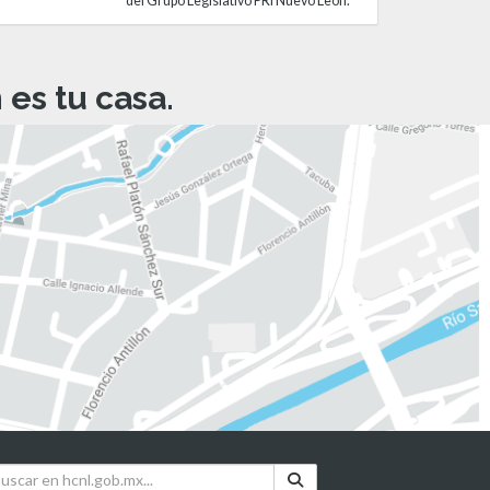
del Grupo Legislativo PRI Nuevo León.
es tu casa.