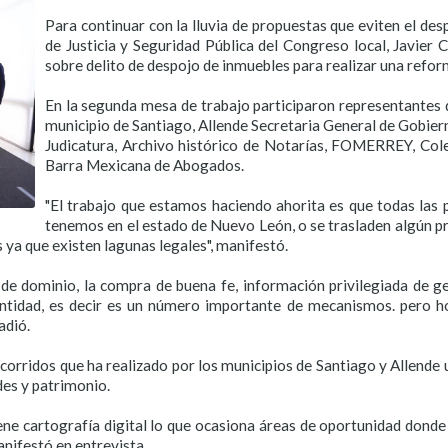
Para continuar con la lluvia de propuestas que eviten el des
de Justicia y Seguridad Pública del Congreso local, Javier
sobre delito de despojo de inmuebles para realizar una reform
En la segunda mesa de trabajo participaron representantes de 
municipio de Santiago, Allende Secretaria General de Gobierno
Judicatura, Archivo histórico de Notarías, FOMERREY, Col
Barra Mexicana de Abogados.
"El trabajo que estamos haciendo ahorita es que todas las 
tenemos en el estado de Nuevo León, o se trasladen algún 
 ya que existen lagunas legales", manifestó.
 de dominio, la compra de buena fe, información privilegiada de g
dentidad, es decir es un número importante de mecanismos. pero h
adió.
orridos que ha realizado por los municipios de Santiago y Allende 
des y patrimonio.
ene cartografía digital lo que ocasiona áreas de oportunidad dond
nifestó en entrevista.