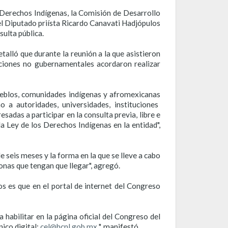
s Derechos Indígenas, la Comisión de Desarrollo
el Diputado
priísta
Ricardo
Canav
ati
Hadjópulos
sulta pública.
talló que durante la reunión a la que asistieron
aciones no gubernamentales acordaron realizar
ueblos, comunidades indígenas y
afromexicanas
a autoridades, universidades, instituciones
sadas a participar en la consulta previa, libre e
a Ley de los Derechos Indígenas en la entidad",
 seis meses y la forma en la que se lleve a cabo
sonas que tengan que llegar", agregó.
os
es que en el portal de internet del Congreso
habilitar en la página oficial del Congreso del
nico digital:
cel@hcnl.gob.mx
", manifestó.