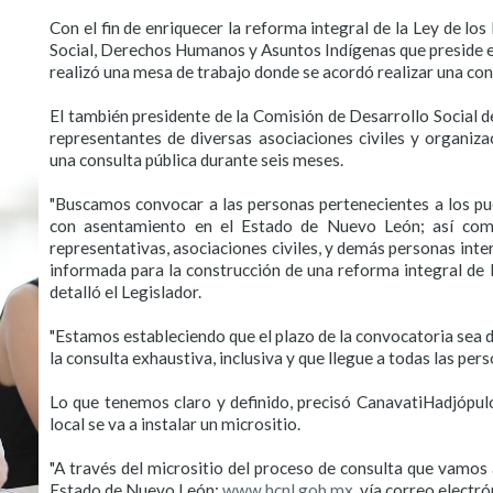
Con el fin de enriquecer la reforma integral de la Ley de lo
Social, Derechos Humanos y Asuntos Indígenas que preside 
realizó una mesa de trabajo donde se acordó realizar una con
El también presidente de la Comisión de Desarrollo Social de
representantes de diversas asociaciones civiles y organiz
una consulta pública durante seis meses.
"Buscamos convocar a las personas pertenecientes a los p
con asentamiento en el Estado de Nuevo León; así como 
representativas, asociaciones civiles, y demás personas intere
informada para la construcción de una reforma integral de l
detalló el Legislador.
"Estamos estableciendo que el plazo de la convocatoria sea de
la consulta exhaustiva, inclusiva y que llegue a todas las per
Lo que tenemos claro y definido, precisó
Canavati
Hadjópul
local se va a instalar un
micrositio
.
"A través del
micrositio
del proceso de consulta que vamos a 
Estado de Nuevo León:
www.hcnl.gob.mx
. vía correo electró