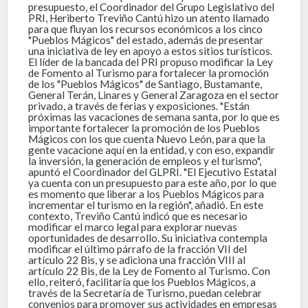
presupuesto, el Coordinador del Grupo Legislativo del
PRI, Heriberto Treviño Cantú hizo un atento llamado
para que fluyan los recursos económicos a los cinco
"Pueblos Mágicos" del estado, además de presentar
una iniciativa de ley en apoyo a estos sitios turísticos.
El líder de la bancada del PRI propuso modificar la Ley
de Fomento al Turismo para fortalecer la promoción
de los "Pueblos Mágicos" de Santiago, Bustamante,
General Terán, Linares y General Zaragoza en el sector
privado, a través de ferias y exposiciones. "Están
próximas las vacaciones de semana santa, por lo que es
importante fortalecer la promoción de los Pueblos
Mágicos con los que cuenta Nuevo León, para que la
gente vacacione aquí en la entidad, y con eso, expandir
la inversión, la generación de empleos y el turismo",
apuntó el Coordinador del GLPRI. "El Ejecutivo Estatal
ya cuenta con un presupuesto para este año, por lo que
es momento que liberar a los Pueblos Mágicos para
incrementar el turismo en la región", añadió. En este
contexto, Treviño Cantú indicó que es necesario
modificar el marco legal para explorar nuevas
oportunidades de desarrollo. Su iniciativa contempla
modificar el último párrafo de la fracción VII del
artículo 22 Bis, y se adiciona una fracción VIII al
artículo 22 Bis, de la Ley de Fomento al Turismo. Con
ello, reiteró, facilitaría que los Pueblos Mágicos, a
través de la Secretaría de Turismo, puedan celebrar
convenios para promover sus actividades en empresas