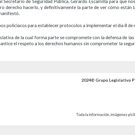
l S
ecretari
o de Seguridad Pública, Gerardo Escamilla para que no
o derecho hacerlo, y definitivamente la parte de ver cómo están 
manifestó.
pos policiacos para establecer protocolos a implementar el día 8 de 
slativa de la cual forma parte se compromete con la defensa de las 
ntice el respeto a los derechos humanos sin comprometer la seguri
2024© Grupo Legislativo Pa
Toda la información, imágenes y/o li