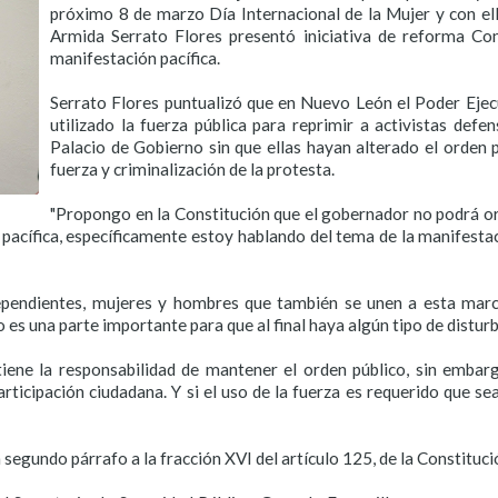
próximo 8 de marzo Día Internacional de la Mujer y con ello 
Armida Serrato Flores presentó iniciativa de reforma Con
manifestación pacífica.
Serrato Flores puntualizó que en Nuevo León el Poder Ejecu
utilizado la fuerza pública para reprimir a activistas def
Palacio de Gobierno sin que ellas hayan alterado el orden p
fuerza y criminalización de la protesta.
"Propongo
en la Constitución que el gobernador no podrá ord
 pacífica, específicamente estoy hablando del tema de la manifesta
dependientes, mujeres y hombres que también se unen a esta mar
es una parte importante para que al final haya algún tipo de disturbi
 tiene la responsabilidad de mantener el orden público, sin emba
rticipación ciudadana. Y si el uso de la fuerza es requerido que se
 segundo párrafo a la fracción XVI del artículo 125, de la Constituc