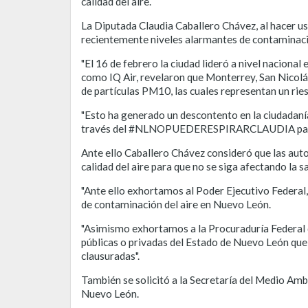
calidad del aire.
La Diputada Claudia Caballero Chávez, al hacer u
recientemente niveles alarmantes de contaminac
"El 16 de febrero la ciudad lideró a nivel nacion
como IQ Air, revelaron que Monterrey, San Nicolá
de partículas PM10, las cuales representan un ries
"Esto ha generado un descontento en la ciudadanía,
través del #NLNOPUEDERESPIRARCLAUDIA para pedi
Ante ello Caballero Chávez consideró que las auto
calidad del aire para que no se siga afectando la s
"Ante ello exhortamos al Poder Ejecutivo Federal,
de contaminación del aire en Nuevo León.
"Asimismo exhortamos a la Procuraduría Federal d
públicas o privadas del Estado de Nuevo León que
clausuradas".
También se solicitó a la Secretaría del Medio Amb
Nuevo León.