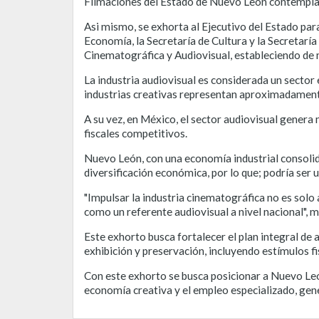
Filmaciones del Estado de Nuevo León contemplad
Asi mismo, se exhorta al Ejecutivo del Estado para
Economía, la Secretaría de Cultura y la Secretarí
Cinematográfica y Audiovisual, estableciendo de 
La industria audiovisual es considerada un sector
industrias creativas representan aproximadamente
A su vez, en México, el sector audiovisual gener
fiscales competitivos.
Nuevo León, con una economía industrial consolida
diversificación económica, por lo que; podría ser 
"Impulsar la industria cinematográfica no es solo
como un referente audiovisual a nivel nacional", m
Este exhorto busca fortalecer el plan integral de
exhibición y preservación, incluyendo estímulos f
Con este exhorto se busca posicionar a Nuevo León 
economía creativa y el empleo especializado, gen