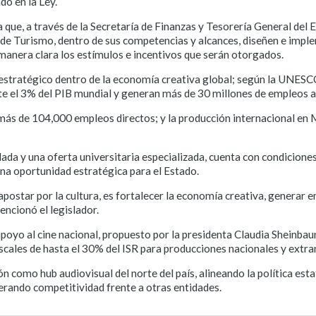
o en la Ley.
 que, a través de la Secretaría de Finanzas y Tesorería General del 
a de Turismo, dentro de sus competencias y alcances, diseñen e imple
manera clara los estímulos e incentivos que serán otorgados.
 estratégico dentro de la economía creativa global; según la UNESC
 el 3% del PIB mundial y generan más de 30 millones de empleos a 
a más de 104,000 empleos directos; y la producción internacional en
da y una oferta universitaria especializada, cuenta con condiciones
una oportunidad estratégica para el Estado.
 apostar por la cultura, es fortalecer la economía creativa, generar
encionó el legislador.
 apoyo al cine nacional, propuesto por la presidenta Claudia Sheinb
iscales de hasta el 30% del ISR para producciones nacionales y extra
como hub audiovisual del norte del país, alineando la política estata
erando competitividad frente a otras entidades.