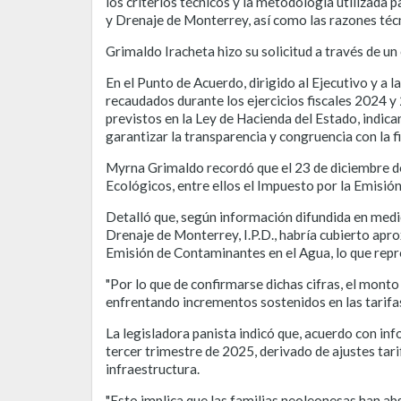
los criterios técnicos y la metodología utilizada
y Drenaje de Monterrey, así como las razones técn
Grimaldo Iracheta hizo su solicitud a través de un
En el Punto de Acuerdo, dirigido al Ejecutivo y a 
recaudados durante los ejercicios fiscales 2024 
previstos en la Ley de Hacienda del Estado, indic
garantizar la transparencia y congruencia con la 
Myrna Grimaldo recordó que el 23 de diciembre de
Ecológicos, entre ellos el Impuesto por la Emisión
Detalló que, según información difundida en medio
Drenaje de Monterrey, I.P.D., habría cubierto ap
Emisión de Contaminantes en el Agua, lo que repre
"Por lo que de confirmarse dichas cifras, el mont
enfrentando incrementos sostenidos en las tarifas,
La legisladora panista indicó que, acuerdo con inf
tercer trimestre de 2025, derivado de ajustes tar
infraestructura.
"Esto implica que las familias neoleonesas han a