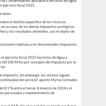
ón de Contaminantes aplicable a Servicios de Agua
 ejercicio fiscal 2025.
e lunes.
sobre el destino específico de los recursos
, en su caso, de los demás impuestos ecológicos
los y los resultados obtenidos, con el objeto de
posiciones relativas a los denominados Impuestos
el ejercicio fiscal 2025 Servicios de Agua y
s 00/100 M.N.) por concepto del Impuesto por la
ior.
del impuesto. Sin embargo, los vecinos siguen
 continuidad del servicio", apuntó Myrna Grimaldo.
el 8.1 % entre el tercer trimestre de 2024 y el
icios personales y mantenimiento de
que el 44 % del agua potable se pierde por fugas