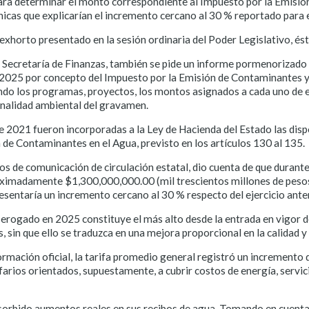
 para determinar el monto correspondiente al Impuesto por la Emisi
icas que explicarían el incremento cercano al 30 % reportado para el
 exhorto presentado en la sesión ordinaria del Poder Legislativo, ést
la Secretaría de Finanzas, también se pide un informe pormenorizado 
y 2025 por concepto del Impuesto por la Emisión de Contaminantes y
ando los programas, proyectos, los montos asignados a cada uno de el
finalidad ambiental del gravamen.
 2021 fueron incorporadas a la Ley de Hacienda del Estado las dis
 de Contaminantes en el Agua, previsto en los artículos 130 al 135.
s de comunicación de circulación estatal, dio cuenta de que durante 
roximadamente $1,300,000,000.00 (mil trescientos millones de peso
sentaría un incremento cercano al 30 % respecto del ejercicio anter
o erogado en 2025 constituye el más alto desde la entrada en vigor 
 sin que ello se traduzca en una mejora proporcional en la calidad y
ormación oficial, la tarifa promedio general registró un incremento d
ifarios orientados, supuestamente, a cubrir costos de energía, serv
bsorbido aumentos reales en sus recibos de agua. Tomando en cuenta 