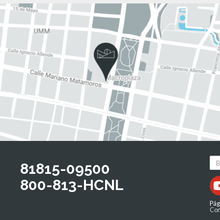
81815-09500
800-813-HCNL
Pág
Com