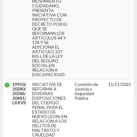
MOVIMIENTO
CIUDADANO,
PRESENTA
INICIATIVA CON
PROYECTO DE
DECRETO POR EL
QUE SE
REFORMAN LOS
ARTICULOS 64 Y
134 Y SE
ADICIONA EL
ARTICULO 137
BIS I, DE LA LEY
DEL SEGURO
SOCIAL.EN
RELACION A
DISCAPACIDAD.
19950/
INICIATIVA DE
Comisión de
11/11/2025
20280/
REFORMA A
Justicia y
20286/
DIVERSAS
Seguridad
20441/
DISPOSICIONES
Pública
LXXVII
DEL CODIGO
PENAL PARA EL
ESTADO DE
NUEVO LEON, EN
RELACION A LOS
DELITOS DE
MALTRATO Y
CRUELDAD