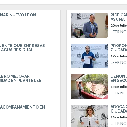
RNAR NUEVO LEÓN
PIDE C
ASUMA 
20 de Juli
LEER NO
FUENTE QUE EMPRESAS
PROPON
 AGUA RESIDUAL
CIUDAD
17 de Juli
LEER NO
LERO MEJORAR
DENUNC
IDAD EN PLANTELES
EN SEC
15 de Juli
LEER NO
ABOGA 
R ACOMPAÑAMIENTO EN
CIUDAD
13 de Juli
LEER NO