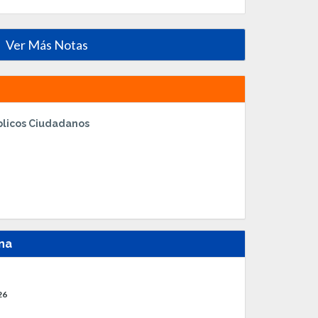
Ver Más Notas
blicos Ciudadanos
na
26