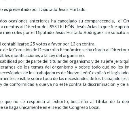
o es presentado por Diputado Jesús Hurtado.
dos ocasiones anteriores ha cancelado su comparecencia, el Gru
r a cuentas al Director del ISSSTELEÓN, Jesús Arias lo que fue apro
miércoles por el Diputado Jesús Hurtado Rodríguez, se solicitó a
l contabilizarse 25 votos a favor por 13 en contra.
 de la Comisión de Desarrollo Económico se ha citado al Director
ibles modificaciones a la Ley del organismo.
sabilidad por de parte del titular del organismo y de su jefe jerárq
terarnos de los temas del organismo y sobre todo que no les i
 necesidades de los trabajadores de Nuevo León", explicó el legislador
mente sensible sobre todo de las necesidades de los trabajadores de
ey de conformidad a que ya no esté contra la discriminación y de
que no se responda al exhorto, buscarán al titular de la depe
que se haga únicamente en el seno del Congreso Local.