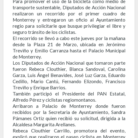
Para promover el uso de la bicicleta como medio de
transporte sustentable, Diputados de Acción Nacional
realizaron un recorrido por el primer cuadro de
Monterrey y entregaron un oficio al Ayuntamiento
regio para solicitarle que busque privilegiar el libre y
seguro tránsito de los ciclistas.
El recorrido se llevó a cabo este jueves por la mañana
desde la Plaza 21 de Marzo, ubicada en Jerónimo
Treviño y Emilio Carranza hasta el Palacio Municipal
de Monterrey.
Los Diputados de Acción Nacional que tomaron parte
fueron Rebeca Clouthier, Blanca Sandoval, Carolina
Garza, Luis Ángel Benavides, José Luz Garza, Eduardo
Cedillo, Mario Cantú, Fernando Elizondo, Francisco
Treviño y Enrique Barrios.
También participó el Presidente del PAN Estatal,
Alfredo Pérez y ciclistas regiomontanos.
Arribaron a Palacio de Monterrey donde fueron
recibidos por la Secretaria de Ayuntamiento, Sandra
Pámanes Ortiz quien recibió su solicitud, dirigida a la
Alcaldesa Margarita Arellanes.
Rebeca Clouthier Carrillo, promotora del evento,
explicó que realizaron el paseo ciclista en Monterrey