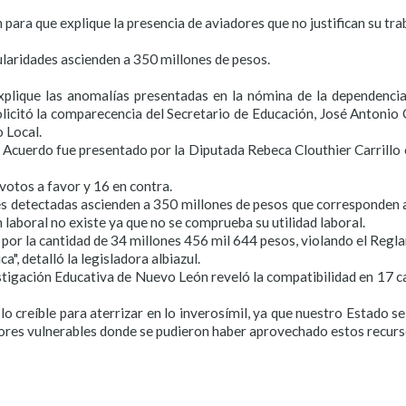
n para que explique la presencia de aviadores que no justifican su tra
ularidades ascienden a 350 millones de pesos.
xplique las anomalías presentadas en la nómina de la dependencia
licitó la comparecencia del Secretario de Educación, José Antonio
 Local.
 Acuerdo fue presentado por la Diputada Rebeca Clouthier Carrillo 
otos a favor y 16 en contra.
des detectadas ascienden a 350 millones de pesos que corresponden a
laboral no existe ya que no se comprueba su utilidad laboral.
por la cantidad de 34 millones 456 mil 644 pesos, violando el Reg
a", detalló la legisladora albiazul.
tigación Educativa de Nuevo León reveló la compatibilidad en 17 ca
e lo creíble para aterrizar en lo inverosímil, ya que nuestro Estado 
ores vulnerables donde se pudieron haber aprovechado estos recurso