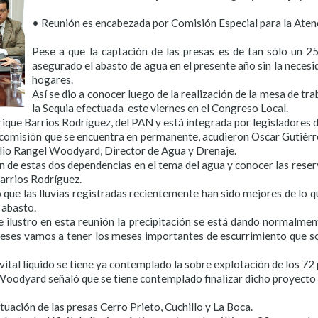
• Reunión es encabezada por Comisión Especial para la Atenc
Pese a que la captación de las presas es de tan sólo un 2
asegurado el abasto de agua en el presente año sin la necesid
hogares.
Así se dio a conocer luego de la realización de la mesa de tr
la Sequia efectuada este viernes en el Congreso Local.
ique Barrios Rodríguez, del PAN y está integrada por legisladores d
la comisión que se encuentra en permanente, acudieron Oscar Gutiérr
lio Rangel Woodyard, Director de Agua y Drenaje.
n de estas dos dependencias en el tema del agua y conocer las reserv
Barrios Rodríguez.
ue las lluvias registradas recientemente han sido mejores de lo qu
 abasto.
e ilustro en esta reunión la precipitación se está dando normalm
ses vamos a tener los meses importantes de escurrimiento que son
 vital líquido se tiene ya contemplado la sobre explotación de los 7
Woodyard señaló que se tiene contemplado finalizar dicho proyecto 
tuación de las presas Cerro Prieto, Cuchillo y La Boca.