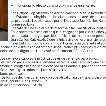
•
Funcionario electo duraría cuatro años en el cargo.
Los Grupos Legislativos de Acción Nacional y de la Revoluc
del Estado sea elegido por los ciudadanos a través de elección
La propuesta fue planteada por el Diputado Juan Carlos Ruiz G
Congreso Local.
Se trata de una iniciativa de reforma a la Constitución Políti
En la normativa se plantea que el cargo sea por cuatro años 
respaldada por algún partido político o de manera independi
Juan Carlos Ruiz explicó que la iniciativa de reforma tiene la
ha estado conforme con la impartición de justicia ante el aum
adano sino a través de diferentes instituciones privadas, es que si
sados de que digan que todo está bien", comentó Ruiz García.
s se lleva a cabo esta práctica que es de beneficio para todos.
e el camino para empezar a remediar este mal que pareciera que nadi
 ratifique el congreso sino sea electo por la ciudadanía; para eso te
cana se elige a todos los jueces", aseveró.
ones políticas.
nos los que decidan quien sea con que plataforma de trabajo pero so
deres", apuntó Juan Carlos Ruiz.
s de Legislación y Justicia.