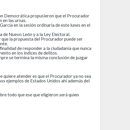
ión Democrática propusieron que el Procurador
 en las urnas.
arcía en la sesión ordinaria de este lunes en el
ca de Nuevo León y a la Ley Electoral.
y que la propuesta del Procurador puede ser
ente.
 finalidad de responder a la ciudadanía que nunca
ento en los índices de delitos.
empre se termina la misma conclusión de juzgar
e quiere atender es que el Procurador ya no sea
nemos ejemplos de Estados Unidos ahí además del
bre todo que ese que eligieron será quien