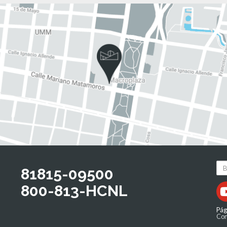
81815-09500
800-813-HCNL
Pág
Com