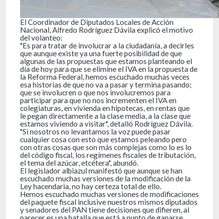
El Coordinador de Diputados Locales de Acción
Nacional, Alfredo Rodríguez Dávila explicó el motivo
del volanteo:
"Es para tratar de involucrar a la ciudadanía, a decirles
que aunque existe ya una fuerte posibilidad de que
algunas de las propuestas que estamos planteando el
día de hoy para que se elimine el IVA en la propuesta de
la Reforma Federal, hemos escuchado muchas veces
esa historias de que no va a pasar y termina pasando;
que se involucren o que nos involucremos para
participar para que no nos incrementen el IVA en
colegiaturas, en vivienda en hipotecas, en rentas que
le pegan directamente a la clase media, a la clase que
estamos viviendo a visitar", detalló Rodríguez Dávila.
"Si nosotros no levantamos la voz puede pasar
cualquier cosa con esto que estamos peleando pero
con otras cosas que son más complejas como lo es lo
del código fiscal, los regímenes fiscales de tributación,
el tema del azúcar, etcétera", abundó.
El legislador albiazul manifestó que aunque se han
escuchado muchas versiones de la modificación de la
Ley hacendaria, no hay certeza total de ello.
Hemos escuchado muchas versiones de modificaciones
del paquete fiscal inclusive nuestros mismos diputados
y senadores del PAN tiene decisiones que difieren, al
parecer es una batalla que está a punto de ganarse