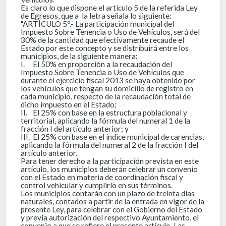
Es claro lo que dispone el artículo 5 de la referida Ley
de Egresos, que a la letra señala lo siguiente:
"ARTÍCULO 5º.- La participación municipal del
Impuesto Sobre Tenencia o Uso de Vehículos, será del
30% de la cantidad que efectivamente recaude el
Estado por este concepto y se distribuirá entre los
municipios, de la siguiente manera:
I.
El 50% en proporción a la recaudación del
Impuesto Sobre Tenencia o Uso de Vehículos que
durante el ejercicio fiscal 2013 se haya obtenido por
los vehículos que tengan su domicilio de registro en
cada municipio, respecto de la recaudación total de
dicho impuesto en el Estado;
II.
El 25% con base en la estructura poblacional y
territorial, aplicando la fórmula del numeral 1 de la
fracción I del artículo anterior; y
III.
El 25% con base en el índice municipal de carencias,
aplicando la fórmula del numeral 2 de la fracción I del
artículo anterior.
Para tener derecho a la participación prevista en este
artículo, los municipios deberán celebrar un convenio
con el Estado en materia de coordinación fiscal y
control vehicular y cumplirlo en sus términos.
Los municipios contarán con un plazo de treinta días
naturales, contados a partir de la entrada en vigor de la
presente Ley, para celebrar con el Gobierno del Estado
y previa autorización del respectivo Ayuntamiento, el
convenio a que se refiere el presente artículo. Las