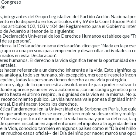
H. Congreso
eón
, integrantes del Grupo Legislativo del Partido Acción Nacional pe
nto en lo dispuesto en los artículos 68 y 69 de la Constitución Polí
os artículos 102, 103 y 104 del Reglamento para el Gobierno Inter
 de Acuerdo al tenor de lo siguiente:
la Declaración Universal de los Derechos Humanos establece que "Tod
d de su persona".
e cierra la Declaración misma declaración, dice que: "Nada en la pres
 grupo o a una persona para emprender y desarrollar actividades o re
amados en esta Declaración".
res humanos. El derecho a la vida significa tener la oportunidad de vi
entales.
 hacen referencia a un derecho inherente a la vida. Esto significa qu
a análoga, todo ser humano, sin excepción, merece el respeto incondi
epción, todas las personas tienen derecho a una vida protegida.
mismo y algo de lo que necesita absolutamente para poder realizar to
onde aparece ya un ser vivo autónomo, con un código genético prop
o hasta el último respiro, la dignidad de la vida es la misma. No 
su reconocimiento público. La vida humana vale por esa dignidad intr
versal. De ahí nacen todos los derechos.
ética Fundamental en la Universidad de la Sorbona en París, fue qui
n que ambos gametos se unen, e interrumpir su desarrollo y multipl
 fue esta postura de amor por la vida humana y por su defensa, la q
e quienes iniciaban en aquel entonces, el impulso a la agenda de la i
e la Vida, conocido también en algunos países como el "Día del Niño 
-en muchos casos oficial-- del Día del niño por nacer, marcó una opció