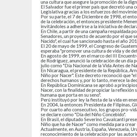
una cultura que asegure la promoción de la dig
El Salvador fue el primer país que decretó una 
Legislativa gracias a los esfuerzos del movimie
Por su parte, el 7 de Diciembre de 1998, el en
de la celebración, el entonces presidente Menem 
invitándoles a adherirse a la iniciativa de decla
En Chile, a partir de una campaña respaldada po
Senadores, un proyecto de acuerdo por el que se
Nacido", el cual fue sancionado hasta el año 20
El 20 de mayo de 1999, el Congreso de Guatemala
esperaba "promover una cultura de vida y de de
En agosto de 1999, en el marco del III Encuentr
de Rodríguez, anunció la celebración de un día p
julio como "Día Nacional de la Vida Antes de Na
En Nicaragua, el presidente de la República, Ar
Niño por Nacer". Este decreto reconoció que "el d
derechos humanos y, por lo tanto, merece la deci
En República Dominicana se aprobó a principios 
Nacer, con la finalidad de propiciar la reflexió
humana que porta en su seno".
Perú instituyó por ley la fiesta de la vida en 
En 2004, la entonces Presidenta de Filipinas, G
Por cuarto año consecutivo, los grupos pro-vid
se declare como "Día del Niño Concebido".
En Brasil, el diputado Severino Cavalcanti pres
Niño que ha de Nacer" como medida para crear c
Actualmente, en Austria, España, Venezuela, Ur
reconocimiento de la celebración por las autorid