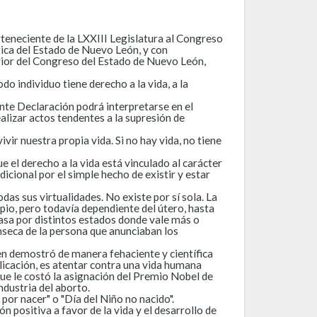
rteneciente de la LXXIII Legislatura al Congreso
tica del Estado de Nuevo León, y con
ior del Congreso del Estado de Nuevo León,
o individuo tiene derecho a la vida, a la
ente Declaración podrá interpretarse en el
alizar actos tendentes a la supresión de
vir nuestra propia vida. Si no hay vida, no tiene
e el derecho a la vida está vinculado al carácter
cional por el simple hecho de existir y estar
das sus virtualidades. No existe por sí sola. La
io, pero todavía dependiente del útero, hasta
pasa por distintos estados donde vale más o
ínseca de la persona que anunciaban los
en demostró de manera fehaciente y científica
icación, es atentar contra una vida humana
ue le costó la asignación del Premio Nobel de
ndustria del aborto.
por nacer" o "Día del Niño no nacido".
n positiva a favor de la vida y el desarrollo de