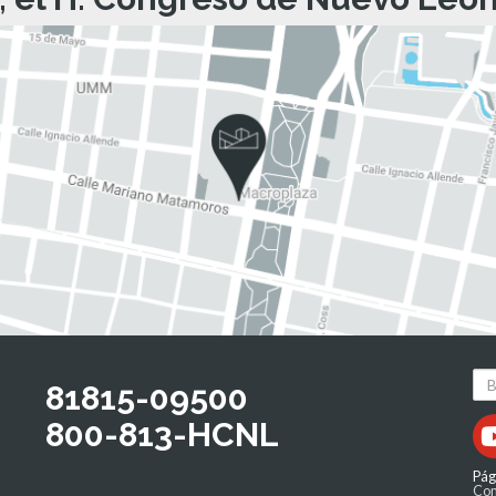
81815-09500
800-813-HCNL
Pág
Com