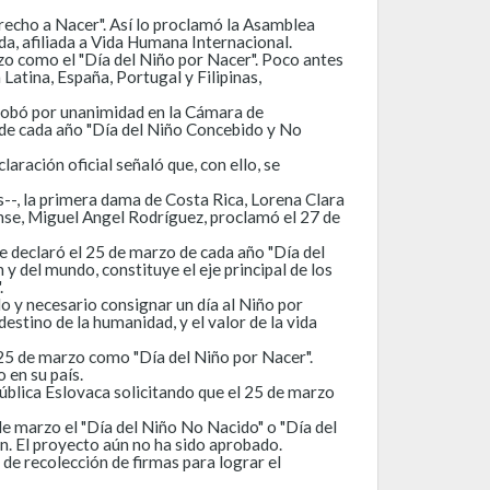
erecho a Nacer". Así lo proclamó la Asamblea
ida, afiliada a Vida Humana Internacional.
zo como el "Día del Niño por Nacer". Poco antes
Latina, España, Portugal y Filipinas,
aprobó por unanimidad en la Cámara de
o de cada año "Día del Niño Concebido y No
ración oficial señaló que, con ello, se
s--, la primera dama de Costa Rica, Lorena Clara
cense, Miguel Angel Rodríguez, proclamó el 27 de
e declaró el 25 de marzo de cada año "Día del
 y del mundo, constituye el eje principal de los
.
o y necesario consignar un día al Niño por
estino de la humanidad, y el valor de la vida
l 25 de marzo como "Día del Niño por Nacer".
 en su país.
ública Eslovaca solicitando que el 25 de marzo
de marzo el "Día del Niño No Nacido" o "Día del
n. El proyecto aún no ha sido aprobado.
e recolección de firmas para lograr el