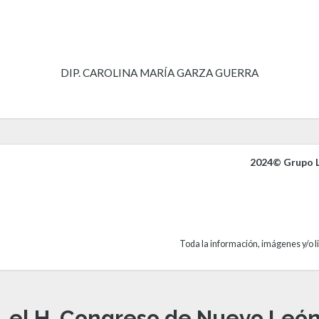
DIP. CAROLINA MARÍA GARZA GUERRA
2024© Grupo L
Toda la información, imágenes y/o li
, el H. Congreso de Nuevo León 