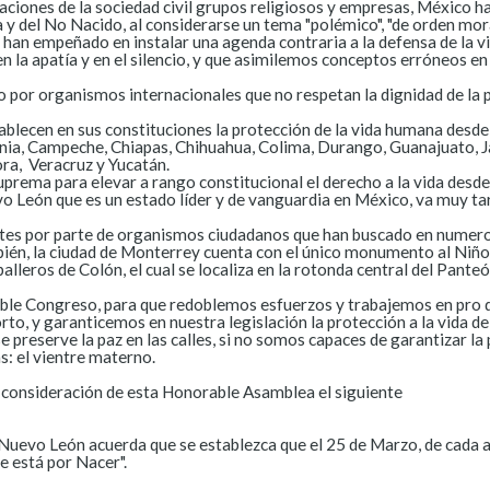
ciones de la sociedad civil grupos religiosos y empresas, México ha
y del No Nacido, al considerarse un tema "polémico", "de orden moral
han empeñado en instalar una agenda contraria a la defensa de la vi
 la apatía y en el silencio, y que asimilemos conceptos erróneos en 
 por organismos internacionales que no respetan la dignidad de la 
blecen en sus constituciones la protección de la vida humana desde 
rnia, Campeche, Chiapas, Chihuahua, Colima, Durango, Guanajuato, Ja
ra, Veracruz y Yucatán.
uprema para elevar a rango constitucional el derecho a la vida desde
 León que es un estado líder y de vanguardia en México, va muy tar
es por parte de organismos ciudadanos que han buscado en numeros
bién, la ciudad de Monterrey cuenta con el único monumento al Niño 
balleros de Colón, el cual se localiza en la rotonda central del Pant
ble Congreso, para que redoblemos esfuerzos y trabajemos en pro de
rto, y garanticemos en nuestra legislación la protección a la vida d
e preserve la paz en las calles, si no somos capaces de garantizar la
s: el vientre materno.
consideración de esta Honorable Asamblea el siguiente
uevo León acuerda que se establezca que el 25 de Marzo, de cada 
e está por Nacer".