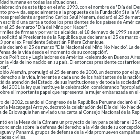
nidad humana en todas las situaciones.
celebración de este tipo en el año 1993, con el nombre de "Día del D
nto pro-vida, especialmente a la propuesta de la Fundación Sí a la V
tonces presidente argentino Carlos Saúl Menem, declaró el 25 de mar
escribió una carta a todos los presidentes de los países de América 
rar el 25 de marzo "Día del Niño por Nacer".
r miles de firmas y por varios alcaldes, el 18 de mayo de 1999 se 
 solicitó al Presidente de la República que declarara el 25 de marz
13 por el ex Presidente Sebastián Piñera Echenique.
 declaró el 25 de marzo "Día Nacional del Niño No Nacido". La decla
fensa de la vida desde el momento de su concepción".
o de Políticos y Legisladores de América -celebrado en Buenos Aire
or la vida del no nacido en su país. El entonces presidente costarri
cer".
noldo Alemán, promulgó el 25 de enero de 2000, un decreto por el qu
erecho a la vida, inherente a cada uno de los habitantes de la nación
dida atención del Estado, de sus instituciones y de toda la sociedad"
del 2001 la ley que instituye la celebración, considerando "apropiad
n sobre el importante papel que representa la mujer embarazada en el d
enero del 2002, cuando el Congreso de la República Peruana declaró e
loria Macapagal Arroyo, decretó la celebración del Día del No Nacido
a de Eslovaquia han enviado una carta al Consejo Nacional de la Rep
entó en la Mesa de la Cámara un proyecto de ley para celebrar el 25 
onciencia sobre la defensa del derecho a la vida desde su concepció
uguay y Panamá, grupos de defensa de la vida promueven campañas d
ades civiles.