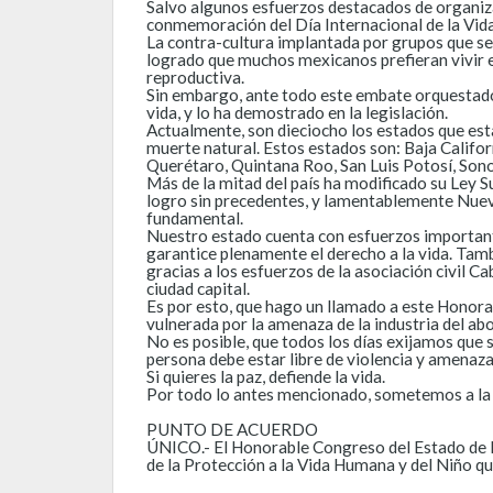
Salvo algunos esfuerzos destacados de organiza
conmemoración del Día Internacional de la Vida 
La contra-cultura implantada por grupos que se 
logrado que muchos mexicanos prefieran vivir en
reproductiva.
Sin embargo, ante todo este embate orquestado
vida, y lo ha demostrado en la legislación.
Actualmente, son dieciocho los estados que esta
muerte natural. Estos estados son: Baja Califo
Querétaro, Quintana Roo, San Luis Potosí, Sono
Más de la mitad del país ha modificado su Ley S
logro sin precedentes, y lamentablemente Nuevo
fundamental.
Nuestro estado cuenta con esfuerzos important
garantice plenamente el derecho a la vida. Tam
gracias a los esfuerzos de la asociación civil Ca
ciudad capital.
Es por esto, que hago un llamado a este Honora
vulnerada por la amenaza de la industria del abo
No es posible, que todos los días exijamos que s
persona debe estar libre de violencia y amenaza
Si quieres la paz, defiende la vida.
Por todo lo antes mencionado, sometemos a la 
PUNTO DE ACUERDO
ÚNICO.- El Honorable Congreso del Estado de N
de la Protección a la Vida Humana y del Niño qu