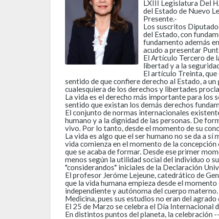
LXIII Legislatura Del 
del Estado de Nuevo L
Presente.-
Los suscritos Diputados
del Estado, con fundame
fundamento además en l
acudo a presentar Punto
El Artículo Tercero de 
libertad y a la segurida
El artículo Treinta, qu
sentido de que confiere derecho al Estado, a un
cualesquiera de los derechos y libertades procl
La vida es el derecho más importante para los se
sentido que existan los demás derechos fundam
El conjunto de normas internacionales existentes
humano y a la dignidad de las personas. De form
vivo. Por lo tanto, desde el momento de su conc
La vida es algo que el ser humano no se da a sí 
vida comienza en el momento de la concepción d
que se acaba de formar. Desde ese primer moment
menos según la utilidad social del individuo o 
"considerandos" iniciales de la Declaración Uni
El profesor Jeróme Lejeune, catedrático de Gen
que la vida humana empieza desde el momento e
independiente y autónoma del cuerpo materno. Y
Medicina, pues sus estudios no eran del agrado d
El 25 de Marzo se celebra el Día Internacional d
En distintos puntos del planeta, la celebración -