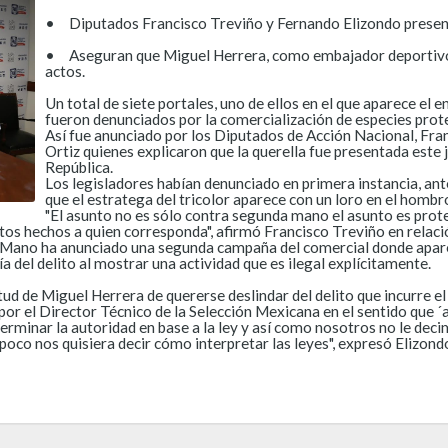
•
Diputados Francisco Treviño y Fernando Elizondo present
•
Aseguran que Miguel Herrera, como embajador deportivo d
actos.
Un total de siete portales, uno de ellos en el que aparece el 
fueron denunciados por la comercialización de especies prot
Así fue anunciado por los Diputados de Acción Nacional, Fra
Ortiz quienes explicaron que la querella fue presentada este 
República.
Los legisladores habían denunciado en primera instancia, an
que el estratega del tricolor aparece con un loro en el homb
"El asunto no es sólo contra segunda mano el asunto es prote
os hechos a quien corresponda", afirmó Francisco Treviño en relació
 Mano ha anunciado una segunda campaña del comercial donde apare
del delito al mostrar una actividad que es ilegal explícitamente.
tud de Miguel Herrera de quererse deslindar del delito que incurre 
por el Director Técnico de la Selección Mexicana en el sentido que ´
determinar la autoridad en base a la ley y así como nosotros no le de
poco nos quisiera decir cómo interpretar las leyes", expresó Elizond