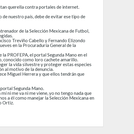
an querella contra portales de internet.
e nuestro país, debe de evitar ese tipo de
entrenador de la Selección Mexicana de Futbol,
egidas.
ncisco Treviño Cabello y Fernando Elizondo
jueves en la Procuraduría General de la
te la PROFEPA, el portal Segunda Mano en el
ro, conocido como loro cachete amarillo.
ger la vida silvestre y proteger estas especies
n al motivo de la denuncia.
ce Miguel Herrera y que ellos tendrán que
el portal Segunda Mano.
a mí ni me va ni me viene, yo no tengo nada que
cimos a él como manejar la Selección Mexicana en
o Ortiz.