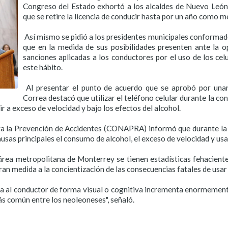
Congreso del Estado exhortó a los alcaldes de Nuevo León
que se retire la licencia de conducir hasta por un año como m
Así mismo se pidió a los presidentes municipales conformad
que en la medida de sus posibilidades presenten ante la o
sanciones aplicadas a los conductores por el uso de los ce
este hábito.
Al presentar el punto de acuerdo que se aprobó por una
Correa destacó que utilizar el teléfono celular durante la co
r a exceso de velocidad y bajo los efectos del alcohol.
a la Prevención de Accidentes (CONAPRA) informó que durante la 
usas principales el consumo de alcohol, el exceso de velocidad y usa
rea metropolitana de Monterrey se tienen estadísticas fehacientes
ran medida a la concientización de las consecuencias fatales de usar
iga al conductor de forma visual o cognitiva incrementa enormemente
ás común entre los neoleoneses", señaló.