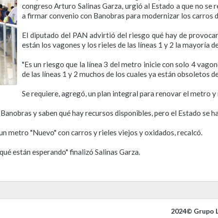
congreso Arturo Salinas Garza, urgió al Estado a que no se r
a firmar convenio con Banobras para modernizar los carros del
El diputado del PAN advirtió del riesgo qué hay de provoca
están los vagones y los rieles de las líneas 1 y 2 la mayoría d
"Es un riesgo que la línea 3 del metro inicie con solo 4 vag
de las líneas 1 y 2 muchos de los cuales ya están obsoletos 
Se requiere, agregó, un plan integral para renovar el metro y 
 Banobras y saben qué hay recursos disponibles, pero el Estado se ha
 metro "Nuevo" con carros y rieles viejos y oxidados, recalcó.
qué están esperando" finalizó Salinas Garza.
2024© Grupo L