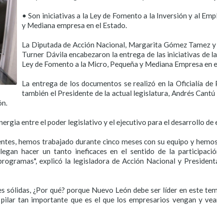
• Son iniciativas a la Ley de Fomento a la Inversión y al Em
y Mediana empresa en el Estado.
La Diputada de Acción Nacional, Margarita Gómez Tamez y 
Turner Dávila encabezaron la entrega de las iniciativas de l
Ley de Fomento a la Micro, Pequeña y Mediana Empresa en e
La entrega de los documentos se realizó en la Oficialía de
también el Presidente de la actual legislatura, Andrés Can
ón.
gia entre el poder legislativo y el ejecutivo para el desarrollo de e
tentes, hemos trabajado durante cinco meses con su equipo y hemos
gan hacer un tanto ineficaces en el sentido de la participaci
programas", explicó la legisladora de Acción Nacional y Presiden
s sólidas, ¿Por qué? porque Nuevo León debe ser líder en este tem
pilar tan importante que es el que los empresarios vengan y vean