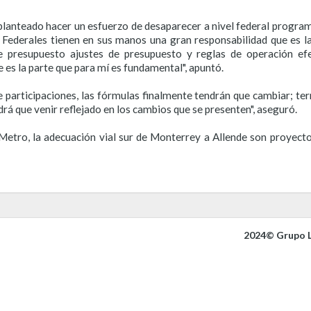
lanteado hacer un esfuerzo de desaparecer a nivel federal programa
s Federales tienen en sus manos una gran responsabilidad que es l
de presupuesto ajustes de presupuesto y reglas de operación efe
 es la parte que para mí es fundamental", apuntó.
e participaciones, las fórmulas finalmente tendrán que cambiar; te
drá que venir reflejado en los cambios que se presenten", aseguró.
etro, la adecuación vial sur de Monterrey a Allende son proyecto
2024© Grupo L