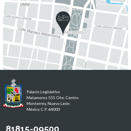
Palacio Legislativo
Matamoros 555 Ote, Centro
Monterrey, Nuevo León
México C.P. 64000
81815-09500