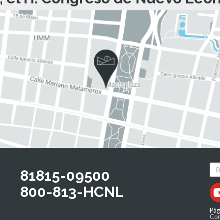
81815-09500
800-813-HCNL
Pág
Com