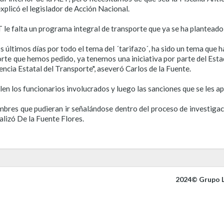
xplicó el legislador de Acción Nacional.
 le falta un programa integral de transporte que ya se ha planteado
os últimos días por todo el tema del ´tarifazo´, ha sido un tema que
orte que hemos pedido, ya tenemos una iniciativa por parte del Est
ncia Estatal del Transporte", aseveró Carlos de la Fuente.
en los funcionarios involucrados y luego las sanciones que se les apl
bres que pudieran ir señalándose dentro del proceso de investiga
alizó De la Fuente Flores.
2024© Grupo L