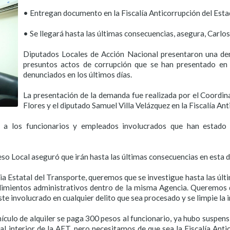
• Entregan documento en la Fiscalía Anticorrupción del Esta
• Se llegará hasta las últimas consecuencias, asegura, Carlos
Diputados Locales de Acción Nacional presentaron una den
presuntos actos de corrupción que se han presentado en 
denunciados en los últimos días.
La presentación de la demanda fue realizada por el Coordina
Flores y el diputado Samuel Villa Velázquez en la Fiscalía Ant
e a los funcionarios y empleados involucrados que han estado 
so Local aseguró que irán hasta las últimas consecuencias en esta d
ia Estatal del Transporte, queremos que se investigue hasta las úl
cedimientos administrativos dentro de la misma Agencia. Queremos
ste involucrado en cualquier delito que sea procesado y se limpie la
hículo de alquiler se paga 300 pesos al funcionario, ya hubo suspensi
l interior de la AET, pero necesitamos de que sea la Fiscalía Anti