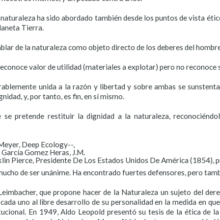
 naturaleza ha sido abordado también desde los puntos de vista étic
laneta Tierra.
hablar de la naturaleza como objeto directo de los deberes del homb
 reconoce valor de utilidad (materiales a explotar) pero no reconoce 
rablemente unida a la razón y libertad y sobre ambas se sunstenta
idad, y, por tanto, es fin, en sí mismo.
 se pretende restituir la dignidad a la naturaleza, reconociéndo
Meyer, Deep Ecology--,
- García Gomez Heras, J.M.
nklin Pierce, Presidente De Los Estados Unidos De América (1854), pr
a mucho de ser unánime. Ha encontrado fuertes defensores, pero tamb
eimbacher, que propone hacer de la Naturaleza un sujeto del de
cada uno al libre desarrollo de su personalidad en la medida en que
cional. En 1949, Aldo Leopold presentó su tesis de la ética de la t