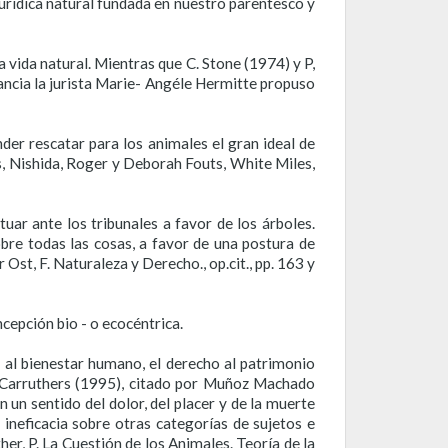
jurídica natural fundada en nuestro parentesco y
 vida natural. Mientras que C. Stone (1974) y P,
rancia la jurista Marie- Angéle Hermitte propuso
er rescatar para los animales el gran ideal de
ms, Nishida, Roger y Deborah Fouts, White Miles,
ar ante los tribunales a favor de los árboles.
re todas las cosas, a favor de una postura de
Ost, F. Naturaleza y Derecho., op.cit., pp. 163 y
cepción bio - o ecocéntrica.
s al bienestar humano, el derecho al patrimonio
. Carruthers (1995), citado por Muñoz Machado
 un sentido del dolor, del placer y de la muerte
ineficacia sobre otras categorías de sujetos e
er, P. La Cuestión de los Animales. Teoría de la