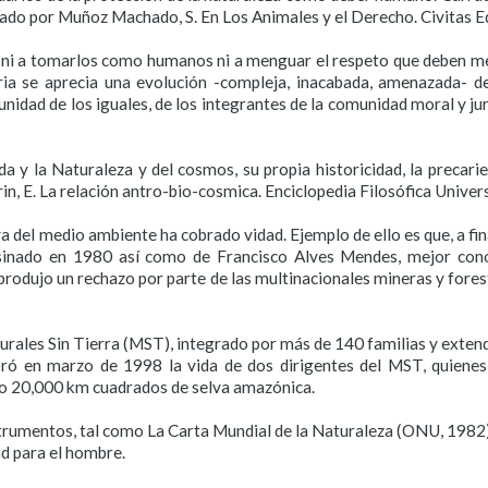
do por Muñoz Machado, S. En Los Animales y el Derecho. Civitas Edici
e ni a tomarlos como humanos ni a menguar el respeto que deben m
toria se aprecia una evolución -compleja, inacabada, amenazada- 
unidad de los iguales, de los integrantes de la comunidad moral y jur
da y la Naturaleza y del cosmos, su propia historicidad, la precari
 E. La relación antro-bio-cosmica. Enciclopedia Filosófica Universal
 del medio ambiente ha cobrado vidad. Ejemplo de ello es que, a fin
asesinado en 1980 así como de Francisco Alves Mendes, mejor co
produjo un rechazo por parte de las multinacionales mineras y fores
rales Sin Tierra (MST), integrado por más de 140 familias y exten
ró en marzo de 1998 la vida de dos dirigentes del MST, quienes
do 20,000 km cuadrados de selva amazónica.
trumentos, tal como La Carta Mundial de la Naturaleza (ONU, 1982)
ad para el hombre.