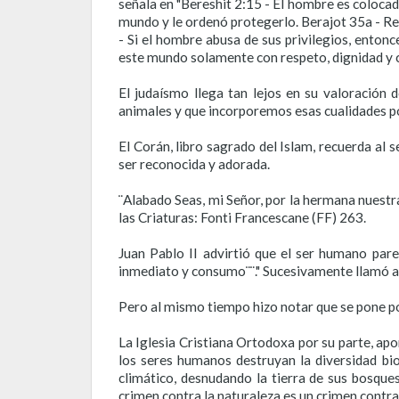
señala en "Bereshit 2:15 - El hombre es colocado
mundo y le ordenó protegerlo. Berajot 35a - Rec
- Si el hombre abusa de sus privilegios, entonc
este mundo solamente con respeto, dignidad y c
El judaísmo llega tan lejos en su valoración
animales y que incorporemos esas cualidades po
El Corán, libro sagrado del Islam, recuerda al
ser reconocida y adorada.
¨Alabado Seas, mi Señor, por la hermana nuestra
las Criaturas: Fonti Francescane (FF) 263.
Juan Pablo II advirtió que el ser humano pare
inmediato y consumo¨¨." Sucesivamente llamó a
Pero al mismo tiempo hizo notar que se pone p
La Iglesia Cristiana Ortodoxa por su parte, ap
los seres humanos destruyan la diversidad bio
climático, desnudando la tierra de sus bosque
crimen contra la naturaleza es un crimen contr