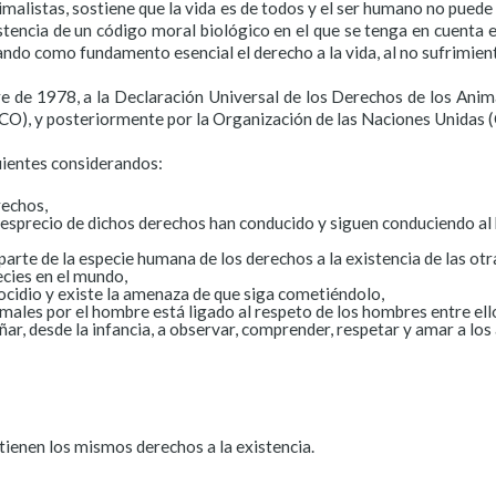
imalistas, sostiene que la vida es de todos y el ser humano no pued
istencia de un código moral biológico en el que se tenga en cuenta el
ndo como fundamento esencial el derecho a la vida, al no sufrimient
re de 1978, a la Declaración Universal de los Derechos de los Ani
ESCO), y posteriormente por la Organización de las Naciones Unidas
uientes considerandos:
rechos,
esprecio de dichos derechos han conducido y siguen conduciendo al
rte de la especie humana de los derechos a la existencia de las otr
ecies en el mundo,
idio y existe la amenaza de que siga cometiéndolo,
imales por el hombre está ligado al respeto de los hombres entre el
r, desde la infancia, a observar, comprender, respetar y amar a los 
 tienen los mismos derechos a la existencia.