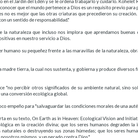
 en el Jardín del Edén y se le ordena trabajarlo y cuidarlo. Kohelet
onocer que el mundo pertenece a Dios es un requisito previo para po
es no es mejor que las otras criaturas que precedieron su creación
on un sentido de responsabilidad."
 de la naturaleza que incluso nos implora que aprendamos buenas 
sitivas en nuestro servicio a Dios.
 ser humano su pequeñez frente a las maravillas de la naturaleza, 
 madre tierra, la cual nos sustenta, y gobierna y produce diversos fr
ce "no percibir otros significados de su ambiente natural, sino so
 una conversión ecológica global.
oco empeño para "salvaguardar las condiciones morales de una auté
orta en su texto, On Earth as in Heaven: Ecological Vision and Init
lógica en la creación divina; que los seres humanos degraden la i
s naturales o destruyendo sus zonas húmedas; que los seres human
a nosotros mismos, y un pecado contra Dios."