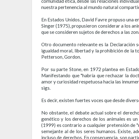
comunidad ética, desde las relaciones individua
nuestra pertenencia al mundo natural compartid
En Estados Unidos, David Favre propuso una enmi
Singer (1975), propusieron considerar a los ani
que se consideren sujetos de derechos a las zona
Otro documento relevante es la Declaración so
igualdad moral, libertad y la prohibición de la
Petterson, Gordon.
Por su parte Stone, en 1972 plantea en Estado
Manifestando que "habría que rechazar la doct
amor y curiosidad respetuosa hacia las innumerab
sigs.
Es decir, existen fuertes voces que desde diver
No obstante, el debate actual sobre el derecho
genético y los derechos de los animales es un
(1999) es contrario a cualquier pretensión de "
semejante al de los seres humanos. Existe, ad
incluso de derechos. En consecuencia, son parti