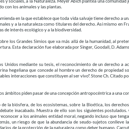
les y sociales, a la Naturaleza. Meyer Abich plantea una comunidad 
o con los animales y las plantas.
enda en la que establece que toda vida salvaje tiene derecho a una
males y a la naturaleza como titulares del derecho. Así mismo en F
s de interés ecológico y a la biodiversidad.
bre los Grandes Simios que va más allá de la humanidad, al pretend
 tortura. Esta declaración fue elaborada por Singer, Goodall, D. Ada
s Unidos mediante su tesis, el reconocimiento de un derecho a actu
rina hegeliana que concede al hombre un derecho de propiedad sob
les interacciones que constituyen al ser vivo". Stone Ch. Citado por 
sos ámbitos piden pasar de una concepción antropocéntrica a una con
 de la biósfera, de los ecosistemas, sobre la Bioética, los derecho
 debate inacabado. Muestra de ello son los siguientes postulados
reconocer a los animales entidad moral, negando incluso que tengan
emás, un riesgo de que la abundancia de seudo-sujetos conlleve la 
darios de la protección de la naturaleza como deber humano. Carruth