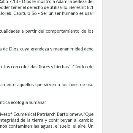
 Rabá 7:13 - Dios le mostró a Adam la belleza del
der tener el derecho de utilizarlo. Bereshit 8:1
. Joreb, Capítulo 56 - Ser un ser humano es usar
cualidades a partir del comportamiento de los
obra de Dios, cuya grandeza y magnanimidad debe
utos con coloridas flores y hierbas¨. Cántico de
lamente aquellos que sirven a los fines de uso
ntica ecología humana."
iativesof Ecumenical Patriarch Bartolomew, "Que
ntegridad de la tierra y contribuyan al cambio
os contaminen las aguas, el suelo, el aire. Un