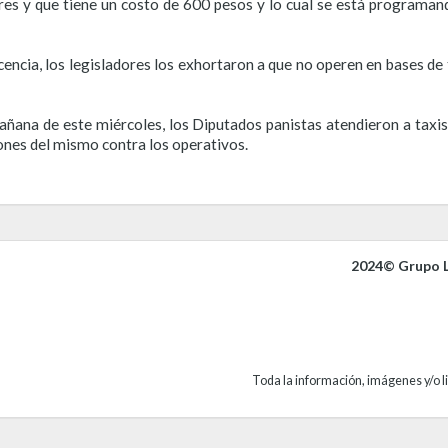
eres y que tiene un costo de 600 pesos y lo cual se está programand
encia, los legisladores los exhortaron a que no operen en bases de t
añana de este miércoles, los Diputados panistas atendieron a taxist
iones del mismo contra los operativos.
2024© Grupo L
Toda la información, imágenes y/o li