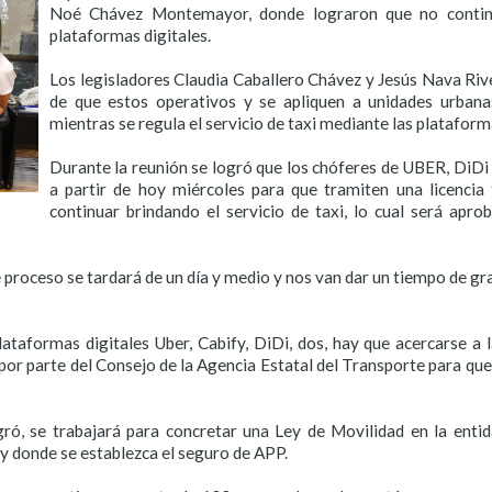
Noé Chávez Montemayor, donde lograron que no continú
plataformas digitales.
Los legisladores Claudia Caballero Chávez y Jesús Nava River
de que estos operativos y se apliquen a unidades urban
mientras se regula el servicio de taxi mediante las plataforma
Durante la reunión se logró que los chóferes de UBER, DiDi
a partir de hoy miércoles para que tramiten una licenci
continuar brindando el servicio de taxi, lo cual será apr
e proceso se tardará de un día y medio y nos van dar un tiempo de gra
lataformas digitales Uber, Cabify, DiDi, dos, hay que acercarse a 
ón por parte del Consejo de la Agencia Estatal del Transporte para q
ró, se trabajará para concretar una Ley de Movilidad en la entid
y donde se establezca el seguro de APP.