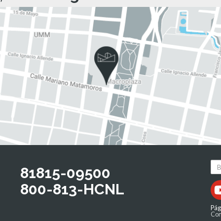
81815-09500
800-813-HCNL
Pág
Com