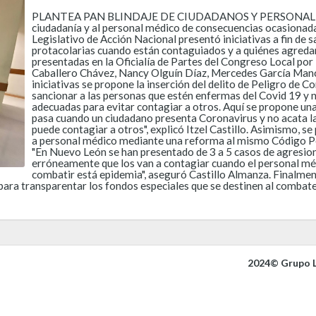
PLANTEA PAN BLINDAJE DE CIUDADANOS Y PERSONAL M
ciudadanía y al personal médico de consecuencias ocasionada
Legislativo de Acción Nacional presentó iniciativas a fin de
protacolarias cuando están contaguiados y a quiénes agredan
presentadas en la Oficialía de Partes del Congreso Local por 
Caballero Chávez, Nancy Olguín Díaz, Mercedes García Mancil
iniciativas se propone la inserción del delito de Peligro de 
sancionar a las personas que estén enfermas del Covid 19 y 
adecuadas para evitar contagiar a otros. Aquí se propone una
pasa cuando un ciudadano presenta Coronavirus y no acata la
puede contagiar a otros", explicó Itzel Castillo. Asimismo, s
a personal médico mediante una reforma al mismo Código Pen
"En Nuevo León se han presentado de 3 a 5 casos de agresio
erróneamente que los van a contagiar cuando el personal mé
combatir está epidemia", aseguró Castillo Almanza. Finalment
 para transparentar los fondos especiales que se destinen al combat
2024© Grupo L