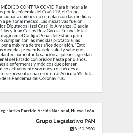
ÉDICO CONTRA COVID Para blindar a la
s por la epidemia del Covid 19, el Grupo
 sancionar a quiénes no cumplan con las medidas
 a personal médico. Las iniciativas fueron
los Diputados Itzel Castillo Almanza, Claudia
las y Juan Carlos Ruiz García. En una de las
Contagio en el Código Penal del Estado para
no cumplan con las medidas protacolarias
 pena máxima de tres años de prisión. "Esto
s medidas preventivas de salud y sabe que
e planteó aumentar la sanción a quiénes agredan
al del Estado con prisión hasta por 6 años.
nes a enfermeras y médicos que piensan
dico actualmente son nuestros héroes al
e, se presentó una reforma al Artículo 95 de la
e de la Pandemia del Coronavirus.
egislativo Partido Acción Nacional, Nuevo León.
Grupo Legislativo PAN
8150-9500