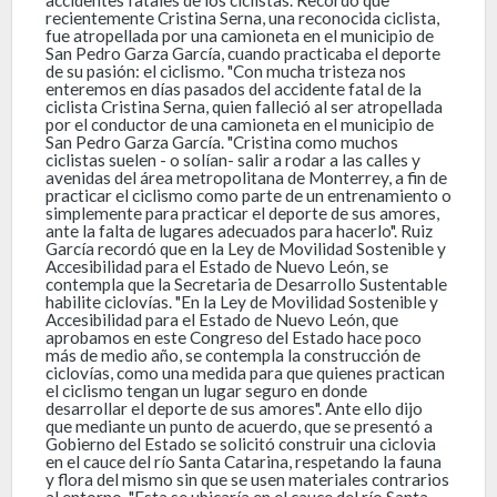
recientemente Cristina Serna, una reconocida ciclista,
fue atropellada por una camioneta en el municipio de
San Pedro Garza García, cuando practicaba el deporte
de su pasión: el ciclismo. "Con mucha tristeza nos
enteremos en días pasados del accidente fatal de la
ciclista Cristina Serna, quien falleció al ser atropellada
por el conductor de una camioneta en el municipio de
San Pedro Garza García. "Cristina como muchos
ciclistas suelen - o solían- salir a rodar a las calles y
avenidas del área metropolitana de Monterrey, a fin de
practicar el ciclismo como parte de un entrenamiento o
simplemente para practicar el deporte de sus amores,
ante la falta de lugares adecuados para hacerlo". Ruiz
García recordó que en la Ley de Movilidad Sostenible y
Accesibilidad para el Estado de Nuevo León, se
contempla que la Secretaria de Desarrollo Sustentable
habilite ciclovías. "En la Ley de Movilidad Sostenible y
Accesibilidad para el Estado de Nuevo León, que
aprobamos en este Congreso del Estado hace poco
más de medio año, se contempla la construcción de
ciclovías, como una medida para que quienes practican
el ciclismo tengan un lugar seguro en donde
desarrollar el deporte de sus amores". Ante ello dijo
que mediante un punto de acuerdo, que se presentó a
Gobierno del Estado se solicitó construir una ciclovia
en el cauce del río Santa Catarina, respetando la fauna
y flora del mismo sin que se usen materiales contrarios
al entorno. "Esta se ubicaría en el cauce del río Santa