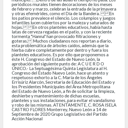
periódicos murales tienen decoraciones de los meses
de febrero y marzo, celebran la entrada de la primavera
y otras efemérides, como el Día de la Bandera. En
los patios prevalece el silencio. Los columpios y juegos
infantiles lucen cubiertos por la maleza y saturados de
hojas. En otros planteles educativos, había hasta
latas de cerveza regadas en el patio, y con la reciente
tormenta "Hanna" han provocado filtraciones y
goteras. Muchos ciudadanos nos reportan a diario,
esta problemática de árboles caídos, además que la
hierba cubre completamente por dentro y fuera los
planteles educativos. Es por ello que proponemos a
éste H. Congreso del Estado de Nuevo León, la
aprobación del siguiente punto de: A C U E R D O
ÚNICO.- La Septuagésima Quinta Legislatura al H.
Congreso del Estado Nuevo León, hace un atento y
respetuoso exhorto a la C. María de los Ángeles
Errisúriz Alarcón, Secretaria de Educación del Estado y
los Presidentes Municipales del Área Metropolitana
del Estado de Nuevo León, a fin de solicitar la limpieza,
deshierbe y mantenimiento de dichas escuelas,
planteles y sus instalaciones, para evitar el vandalismo
y robo de las mismas. ATENTAMENTE, C. ROSA ISELA
CASTRO FLORES Monterrey, Nuevo León a 14 de
Septiembre de 2020 Grupo Legislativo del Partido
Acción Nacional