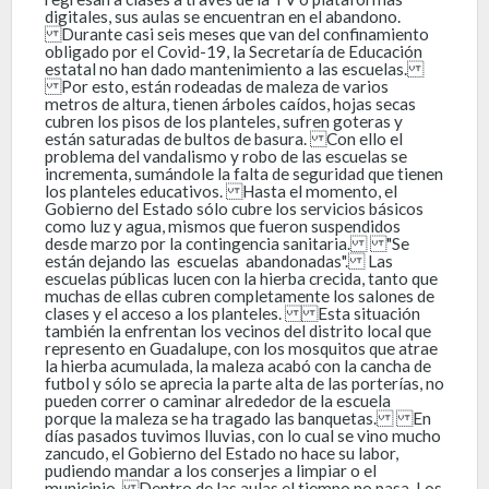
digitales, sus aulas se encuentran en el abandono.
Durante casi seis meses que van del confinamiento
obligado por el Covid-19, la Secretaría de Educación
estatal no han dado mantenimiento a las escuelas.
Por esto, están rodeadas de maleza de varios
metros de altura, tienen árboles caídos, hojas secas
cubren los pisos de los planteles, sufren goteras y
están saturadas de bultos de basura. Con ello el
problema del vandalismo y robo de las escuelas se
incrementa, sumándole la falta de seguridad que tienen
los planteles educativos. Hasta el momento, el
Gobierno del Estado sólo cubre los servicios básicos
como luz y agua, mismos que fueron suspendidos
desde marzo por la contingencia sanitaria. "Se
están dejando las escuelas abandonadas". Las
escuelas públicas lucen con la hierba crecida, tanto que
muchas de ellas cubren completamente los salones de
clases y el acceso a los planteles. Esta situación
también la enfrentan los vecinos del distrito local que
represento en Guadalupe, con los mosquitos que atrae
la hierba acumulada, la maleza acabó con la cancha de
futbol y sólo se aprecia la parte alta de las porterías, no
pueden correr o caminar alrededor de la escuela
porque la maleza se ha tragado las banquetas. En
días pasados tuvimos lluvias, con lo cual se vino mucho
zancudo, el Gobierno del Estado no hace su labor,
pudiendo mandar a los conserjes a limpiar o el
municipio. Dentro de las aulas el tiempo no pasa. Los